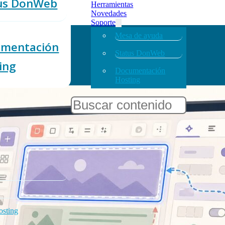
us DonWeb
Herramientas
Novedades
Soporte
Mesa de ayuda
mentación
Status DonWeb
ing
Documentación
Hosting
Buscar
sting