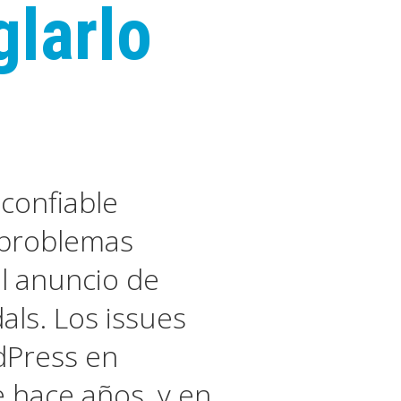
glarlo
confiable
 problemas
l anuncio de
ls. Los issues
dPress en
 hace años, y en