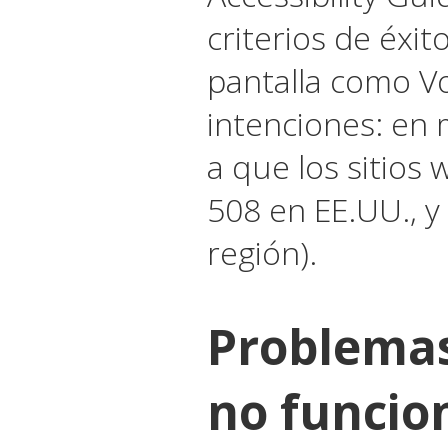
criterios de éxit
pantalla como V
intenciones: en 
a que los sitios
508 en EE.UU., y
región).
Problema
no funcio