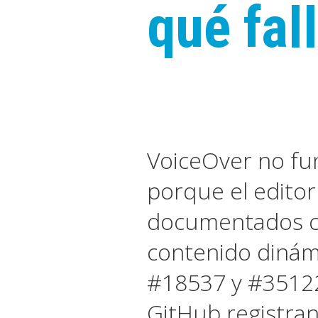
qué fal
VoiceOver no fu
porque el edito
documentados co
contenido dinámi
#18537 y #35122 
GitHub registra