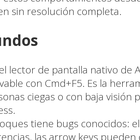
en sin resolución completa.
undos
l lector de pantalla nativo de A
tivable con Cmd+F5. Es la herram
onas ciegas o con baja visión 
ess.
loques tiene bugs conocidos: el
encias, las arrow keys pueden 