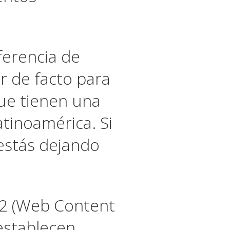
ferencia de
r de facto para
que tienen una
atinoamérica. Si
estás dejando
.2 (Web Content
 establecen