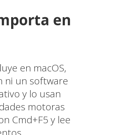
importa en
ncluye en macOS,
n ni un software
ativo y lo usan
cidades motoras
on Cmd+F5 y lee
mentos