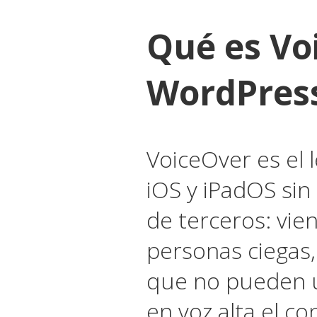
Qué es Vo
WordPres
VoiceOver es el 
iOS y iPadOS sin
de terceros: vie
personas ciegas,
que no pueden u
en voz alta el co