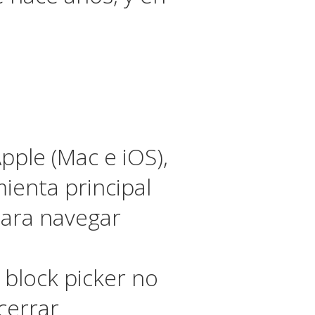
pple (Mac e iOS),
ienta principal
para navegar
 block picker no
cerrar