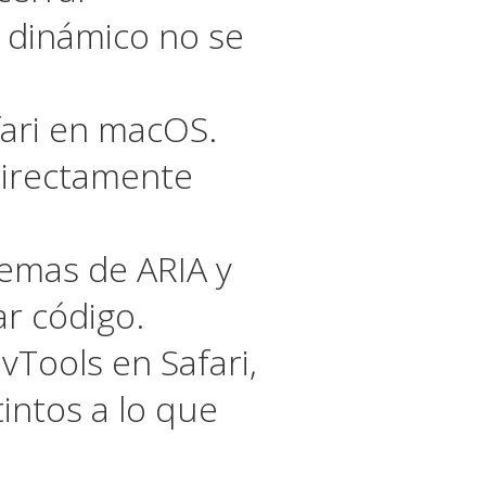
 dinámico no se
ari en macOS.
 directamente
lemas de ARIA y
ar código.
vTools en Safari,
intos a lo que