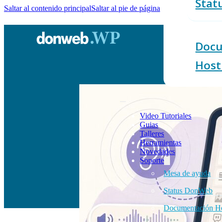
Stat
Saltar al contenido principal
Saltar al pie de página
Docu
Host
Video Tutoriales
Guias
Talleres
Herramientas
Novedades
Soporte
Mesa de ayuda
Status DonWeb
Documentación Ho