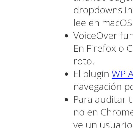
dropdowns in
lee en macOS
VoiceOver fun
En Firefox o 
roto.
El plugin
WP Ac
navegación po
Para auditar t
no en Chrome,
ve un usuario