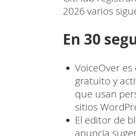
2026 varios sigu
En 30 seg
VoiceOver es e
gratuito y ac
que usan pers
sitios WordPr
El editor de b
anuncia suger