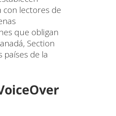
an con lectores de
enas
ones que obligan
Canadá, Section
 países de la
VoiceOver