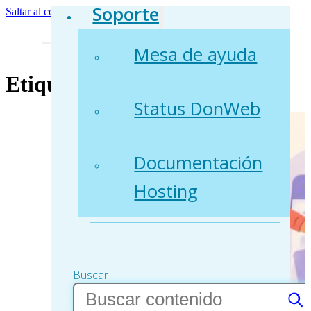
Soporte
Saltar al contenido principal
Saltar al pie de página
Mesa de ayuda
Etiqueta:
core
Status DonWeb
Documentación
Hosting
Buscar