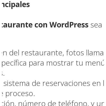
incipales
estaurante con WordPress
sea f
 del restaurante, fotos llamat
specífica para mostrar tu menú,
s.
n sistema de reservaciones en 
te proceso.
ección, número de teléfono, y u