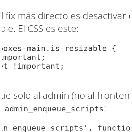
 fix más directo es desactivar 
dle. El CSS es este:
boxes-main.is-resizable {

important;

et !important;

ue solo al admin (no al fronten
n
:
admin_enqueue_scripts
in_enqueue_scripts', function