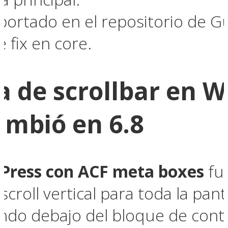
eportado en el repositorio de G
e fix en core.
a de scrollbar en 
ambió en 6.8
dPress con ACF meta boxes
fun
croll vertical para toda la panta
do debajo del bloque de conte