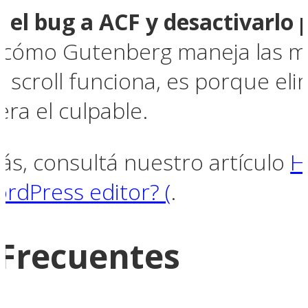
le el bug a ACF y desactivarlo
 cómo Gutenberg maneja las me
l scroll funciona, es porque el
ra el culpable.
ás, consultá nuestro artículo
H
ordPress editor? (
.
 Frecuentes