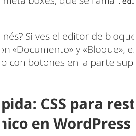
s meta boxes, que se llama
.ed
enés? Si ves el editor de bloque
l con «Documento» y «Bloque», e
o con botones en la parte superi
pida: CSS para rest
único en WordPress 