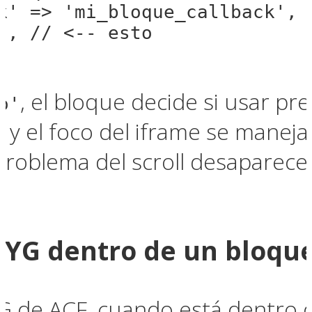
k' => 'mi_bloque_callback',

', // <-- esto

, el bloque decide si usar pr
o'
 y el foco del iframe se maneja
problema del scroll desaparece 
G dentro de un bloqu
 de ACF, cuando está dentro d