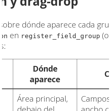
on y drag-drop
 sobre dónde aparece cada gru
en
(o 
on
register_field_group
s:
Dónde
C
aparece
Área principal,
Campos 
debajo del
ancho co