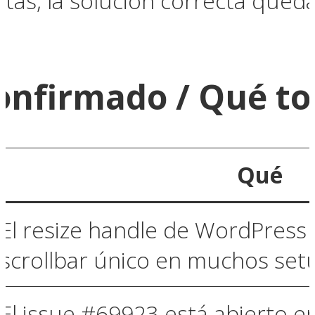
tas, la solución correcta queda
onfirmado / Qué to
Qué
El resize handle de WordPress 
scrollbar único en muchos se
El issue #69923 está abierto e