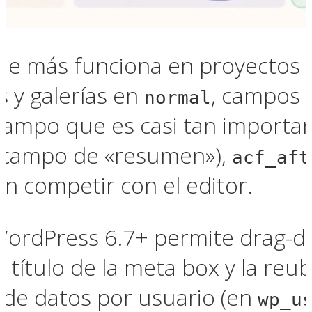
ue más funciona en proyectos 
s y galerías en
, campos 
normal
 campo que es casi tan importa
n campo de «resumen»),
acf_aft
sin competir con el editor.
WordPress 6.7+ permite drag-d
l título de la meta box y la reub
 de datos por usuario (en
wp_u