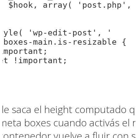
( $hook, array( 'post.php', 
tyle( 'wp-edit-post', '

-boxes-main.is-resizable {

important;

et !important;

 le saca el height computado q
meta boxes cuando activás el r
l contenedor vuelve a fluir con s