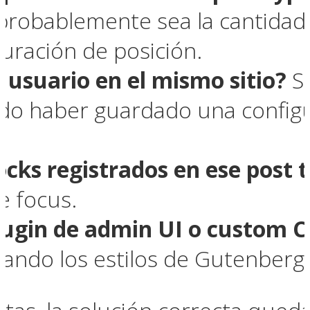
, probablemente sea la cantida
guración de posición.
 usuario en el mismo sitio?
Si
o haber guardado una configur
cks registrados en ese post 
e focus.
lugin de admin UI o custom C
sando los estilos de Gutenberg