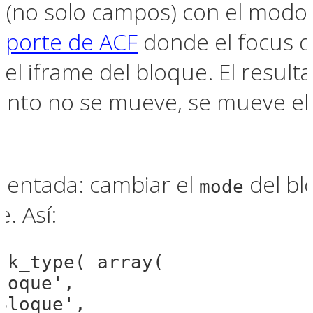
s (no solo campos) con el modo
oporte de ACF
donde el focus d
l iframe del bloque. El resulta
ento no se mueve, se mueve el
mentada: cambiar el
del bl
mode
. Así:
ck_type( array(

oque',

Bloque',
