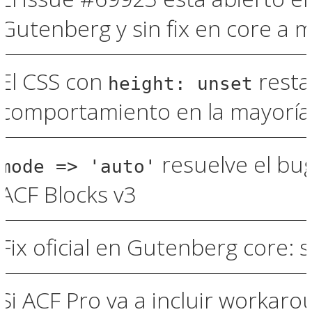
Gutenberg y sin fix en core a 
El CSS con
resta
height: unset
comportamiento en la mayoría 
resuelve el bu
mode => 'auto'
ACF Blocks v3
Fix oficial en Gutenberg core: 
Si ACF Pro va a incluir workar