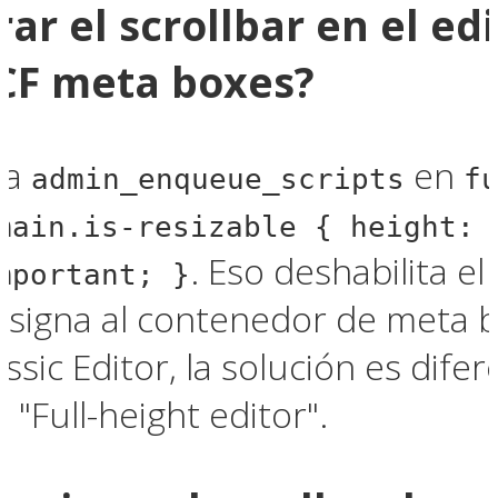
ar el scrollbar en el ed
CF meta boxes?
ia
en
admin_enqueue_scripts
f
main.is-resizable { height: 
. Eso deshabilita el
mportant; }
asigna al contenedor de meta b
assic Editor, la solución es dife
 "Full-height editor".