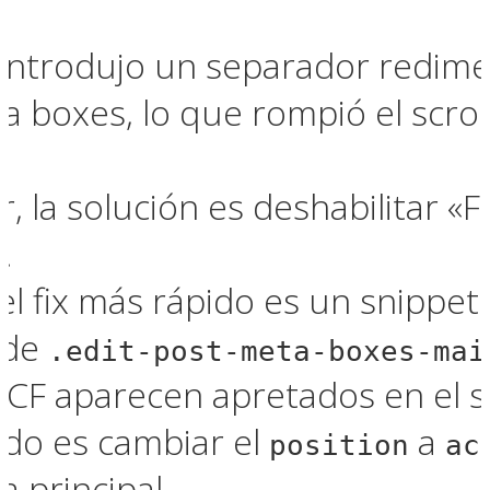
introdujo un separador redime
ta boxes, lo que rompió el scro
r, la solución es deshabilitar «
.
l fix más rápido es un snippet
 de
.edit-post-meta-boxes-mai
ACF aparecen apretados en el s
ndo es cambiar el
a
position
ac
a principal.