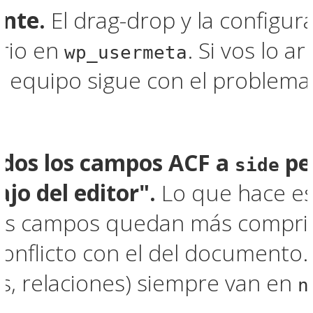
nte.
El drag-drop y la configu
rio en
. Si vos lo a
wp_usermeta
l equipo sigue con el problema. 
odos los campos ACF a
pe
side
jo del editor".
Lo que hace es
os campos quedan más comprimid
conflicto con el del documento
as, relaciones) siempre van en
n