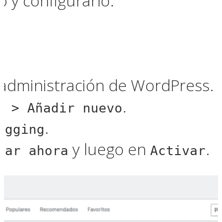
o y configurarlo:
 administración de WordPress.
.
s > Añadir nuevo
.
ogging
y luego en
.
lar ahora
Activar