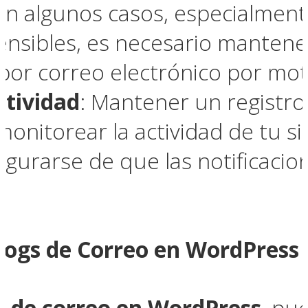
 En algunos casos, especialme
nsibles, es necesario mantener
or correo electrónico por moti
ctividad
: Mantener un registro
nitorear la actividad de tu sit
egurarse de que las notificacio
ogs de Correo en WordPress
s de correo en WordPress
, pu