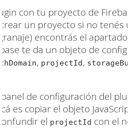
ugin con tu proyecto de Firebase
 crear un proyecto si no tenés 
granaje) encontrás el apartado 
base te da un objeto de config
,
,
thDomain
projectId
storageBu
 panel de configuración del plu
á es copiar el objeto JavaScri
 confundir el
con el n
projectId