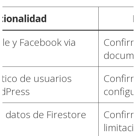
cionalidad
le y Facebook via
Confir
docume
ico de usuarios
Confir
rdPress
configu
e datos de Firestore
Confir
limitac