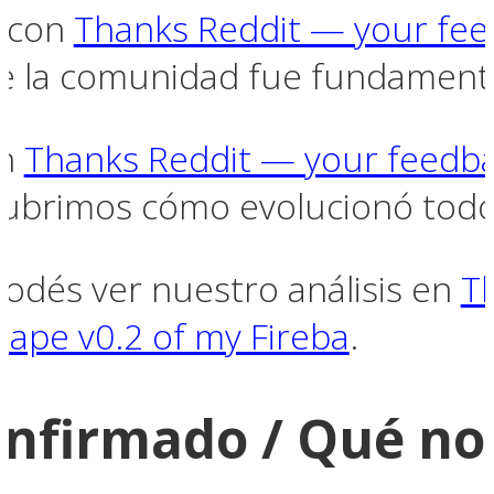
o con
Thanks Reddit — your fee
e la comunidad fue fundamenta
on
Thanks Reddit — your feedba
cubrimos cómo evolucionó todo
podés ver nuestro análisis en
T
ape v0.2 of my Fireba
.
onfirmado / Qué no