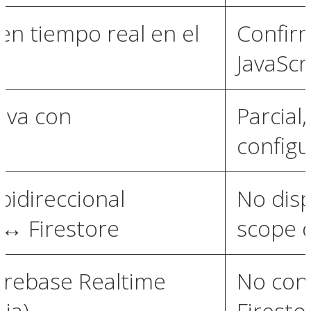
en tiempo real en el
Confir
JavaScr
tiva con
Parcial
e
config
bidireccional
No disp
↔ Firestore
scope d
irebase Realtime
No conf
eja)
Firesto