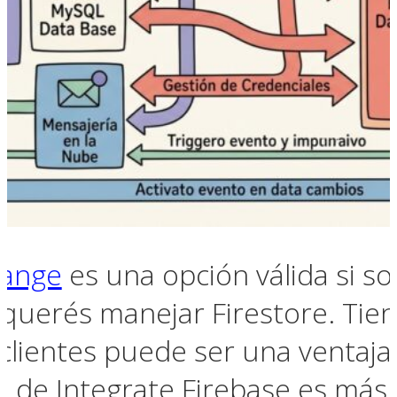
range
es una opción válida si so
 querés manejar Firestore. Tie
clientes puede ser una ventaja 
in de Integrate Firebase es má