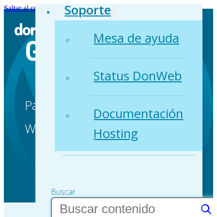
Soporte
Saltar al contenido principal
Saltar al pie de página
Mesa de ayuda
GUIAS
Status DonWeb
Paso a paso para modificar tu
Documentación
WordPress.
Hosting
Buscar