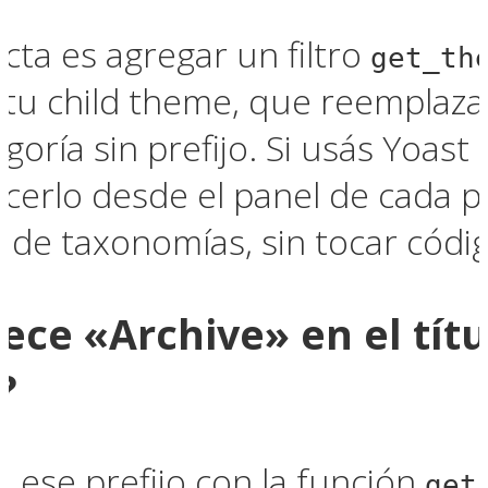
cta es agregar un filtro
get_th
tu child theme, que reemplaza 
goría sin prefijo. Si usás Yoas
erlo desde el panel de cada pl
o de taxonomías, sin tocar códi
ece «Archive» en el tít
?
ese prefijo con la función
get