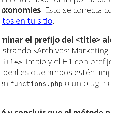
axonomies
. Esto se conecta c
tos en tu sitio
.
minar el prefijo del <title> al
ostrando «Archivos: Marketing D
limpio y el H1 con prefij
title>
 ideal es que ambos estén limpi
 en
o un plugin 
functions.php
hé y concluir que el método n