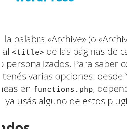
la palabra «Archive» (o «Archiv
 al
de las páginas de ca
<title>
o personalizados. Para saber c
s
tenés varias opciones: desde 
íneas en
, depen
functions.php
i ya usás alguno de estos plugi
undos