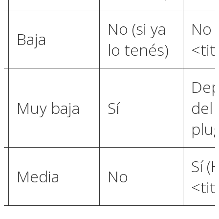
No (si ya
No 
Baja
lo tenés)
<tit
De
Muy baja
Sí
del
plu
p
Sí (
Media
No
<tit