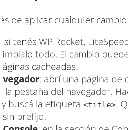
s de aplicar cualquier cambio:
: si tenés WP Rocket, LiteSpeed
 limpialo todo. El cambio puede
páginas cacheadas.
navegador
: abrí una página de 
en la pestaña del navegador. Ha
 y buscá la etiqueta
. Q
<title>
 sin prefijo.
 Console
: en la sección de Cob