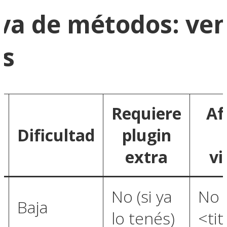
a de métodos: ven
as
Requiere
Af
Dificultad
plugin
extra
vi
No (si ya
No 
Baja
lo tenés)
<tit