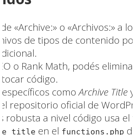
 «Archive:» o «Archivos:» a los
hivos de tipos de contenido por
dicional.
SEO o Rank Math, podés eliminar
 tocar código.
s específicos como
Archive Title
el repositorio oficial de WordPr
 robusta a nivel código usa el f
en el
de
ve_title
functions.php