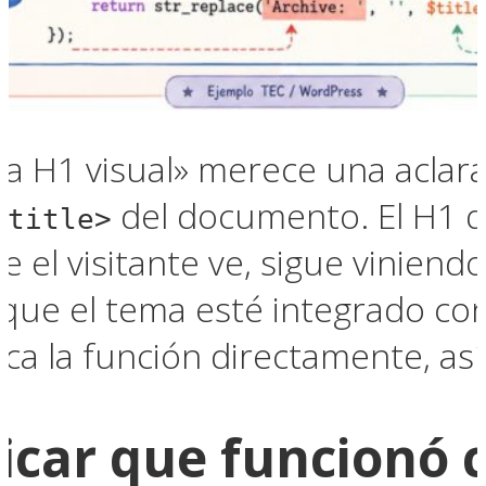
a H1 visual» merece una aclara
del documento. El H1 q
<title>
ue el visitante ve, sigue viniend
ue el tema esté integrado con el
ca la función directamente, así
icar que funcionó