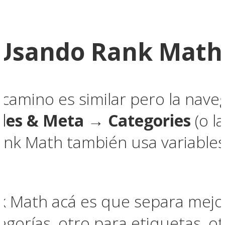
 Usando Rank Math
camino es similar pero la navega
les & Meta → Categories
(o l
Rank Math también usa variable
k Math acá es que separa mejo
egorías, otro para etiquetas, 