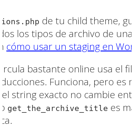
de tu child theme, gua
tions.php
os los tipos de archivo de una
en
cómo usar un staging en Wo
rcula bastante online usa el fi
raducciones. Funciona, pero es
l string exacto no cambie ent
ro
es má
get_the_archive_title
ica.