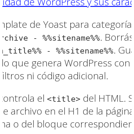
idad de WordPress y sus caract
emplate de Yoast para categoría
. Borrás
rchive - %%sitename%%
. Gua
m_title%% - %%sitename%%
tulo que genera WordPress con 
iltros ni código adicional.
 controla el
del HTML. S
<title>
de archivo en el H1 de la página
ema o del bloque correspondient