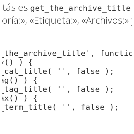
sitás es
get_the_archive_title
oría:», «Etiqueta:», «Archivos:» 
_the_archive_title', functio
y() ) {

_cat_title( '', false );

ag() ) {

_tag_title( '', false );

ax() ) {

_term_title( '', false );
