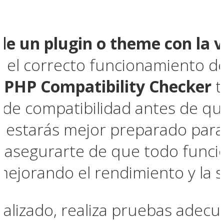
de un plugin o theme con la 
a el correcto funcionamiento de
o
PHP Compatibility Checker
t
de compatibilidad antes de que 
, estarás mejor preparado para 
y asegurarte de que todo funci
mejorando el rendimiento y la 
ualizado, realiza pruebas adecua