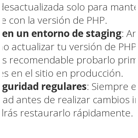
desactualizada solo para mante
e con la versión de PHP.
 en un entorno de staging
: A
o actualizar tu versión de PHP
es recomendable probarlo prime
es en el sitio en producción.
eguridad regulares
: Siempre 
ad antes de realizar cambios im
odrás restaurarlo rápidamente.