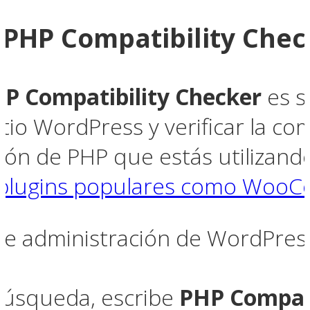
 PHP Compatibility Chec
P Compatibility Checker
es s
itio WordPress y verificar la co
ión de PHP que estás utilizando
plugins populares como Woo
de administración de WordPres
búsqueda, escribe
PHP Compati