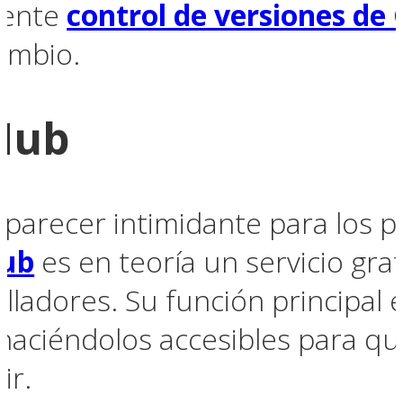
otente
control de versiones de 
cambio.
tHub
recer intimidante para los pri
Hub
es en teoría un servicio gra
lladores. Su función principal 
 haciéndolos accesibles para q
ir.