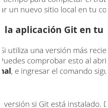
ear un nuevo sitio local en tu 
r la aplicación Git en t
. Si utiliza una versión más re
 Puedes comprobar esto al abrir
nal
, e ingresar el comando sigu
 versión si Git está instalado. D