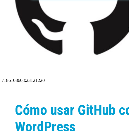
2718610860,t:23121220
Cómo usar GitHub c
WordPress