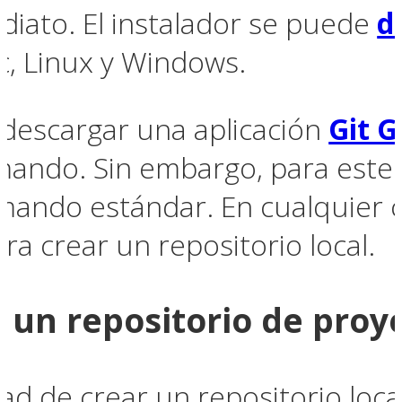
ediato. El instalador se puede
d
, Linux y Windows.
descargar una aplicación
Git G
omando. Sin embargo, para este
ando estándar. En cualquier ca
ra crear un repositorio local.
r un repositorio de proye
ad de crear un repositorio loca