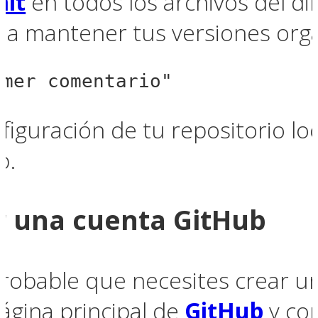
mit
en todos los archivos del dir
 a mantener tus versiones org
imer comentario"
iguración de tu repositorio loc
b.
ar una cuenta GitHub
robable que necesites crear u
ágina principal de
GitHub
y com