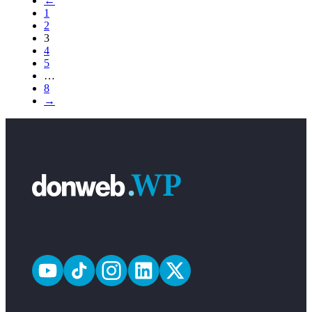
←
1
2
3
4
5
…
8
→