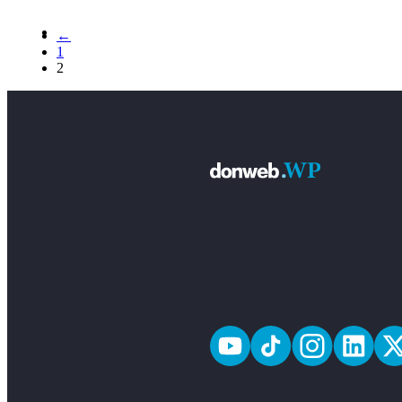
←
1
2