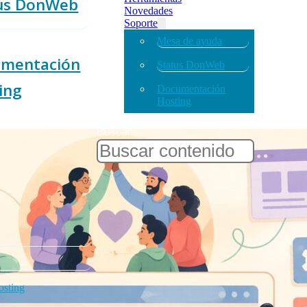
us DonWeb
Novedades
Soporte
Mesa de ayuda
mentación
Status DonWeb
ing
Documentación
Hosting
Buscar
sting