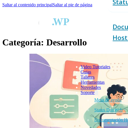
Stat
Saltar al contenido principal
Saltar al pie de página
Docu
Host
Categoría:
Desarrollo
Video Tutoriales
Guias
Talleres
Herramientas
Novedades
Soporte
Mesa de ayuda
Status DonWeb
Documentación Ho